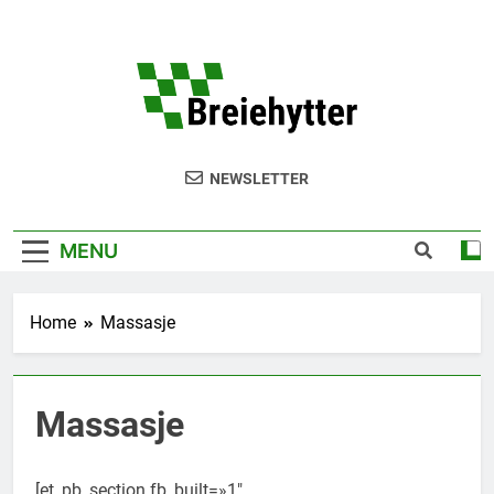
Skip
to
content
Breie
NEWSLETTER
MENU
Home
Massasje
Massasje
[et_pb_section fb_built=»1″