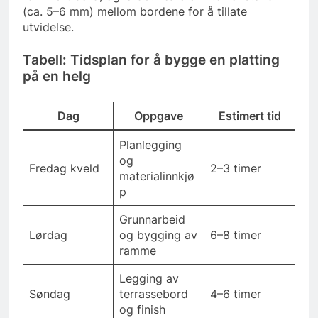
(ca. 5–6 mm) mellom bordene for å tillate
utvidelse.
Tabell: Tidsplan for å bygge en platting
på en helg
Dag
Oppgave
Estimert tid
Planlegging
og
Fredag kveld
2–3 timer
materialinnkjø
p
Grunnarbeid
Lørdag
og bygging av
6–8 timer
ramme
Legging av
Søndag
terrassebord
4–6 timer
og finish