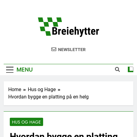
Skip
to
content
Breie
NEWSLETTER
MENU
Home
Hus og Hage
Hvordan bygge en platting på en helg
HUS OG HAGE
Hvordan bygge en platting