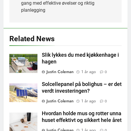
gang med effektive øvelser og riktig
planlegging
Related News
Slik lykkes du med kjøkkenhage i
hagen
Justin Coleman
1 år ago
0
Solcellepanel på bolighus – er det
verdt investeringen?
Justin Coleman
1 år ago
0
Hvordan holde mus og rotter unna
huset effektivt og sikkert hele året
Justin Coleman
1 år ago
0