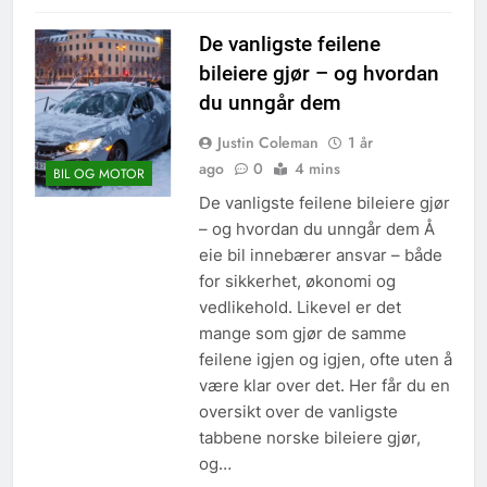
De vanligste feilene
bileiere gjør – og hvordan
du unngår dem
Justin Coleman
1 år
ago
0
4 mins
BIL OG MOTOR
De vanligste feilene bileiere gjør
– og hvordan du unngår dem Å
eie bil innebærer ansvar – både
for sikkerhet, økonomi og
vedlikehold. Likevel er det
mange som gjør de samme
feilene igjen og igjen, ofte uten å
være klar over det. Her får du en
oversikt over de vanligste
tabbene norske bileiere gjør,
og…