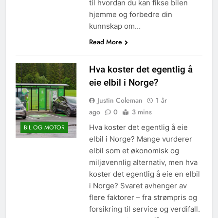
til hvordan du kan fikse bilen
hjemme og forbedre din
kunnskap om…
Read More
Hva koster det egentlig å
eie elbil i Norge?
Justin Coleman
1 år
ago
0
3 mins
Hva koster det egentlig å eie
BIL OG MOTOR
elbil i Norge? Mange vurderer
elbil som et økonomisk og
miljøvennlig alternativ, men hva
koster det egentlig å eie en elbil
i Norge? Svaret avhenger av
flere faktorer – fra strømpris og
forsikring til service og verdifall.